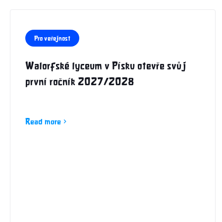
Pro veřejnost
Walorfské lyceum v Písku otevře svůj
první ročník 2027/2028
Read more
chevron_right