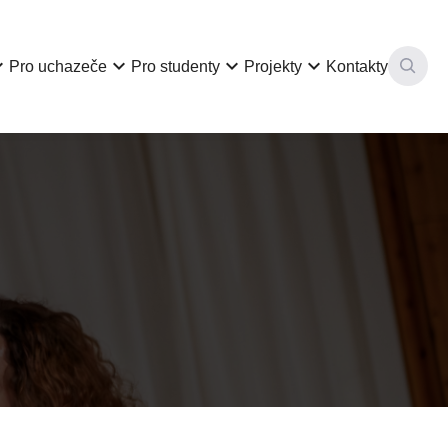
row_down
keyboard_arrow_down
keyboard_arrow_down
keyboard_arrow_down
Pro uchazeče
Pro studenty
Projekty
Kontakty