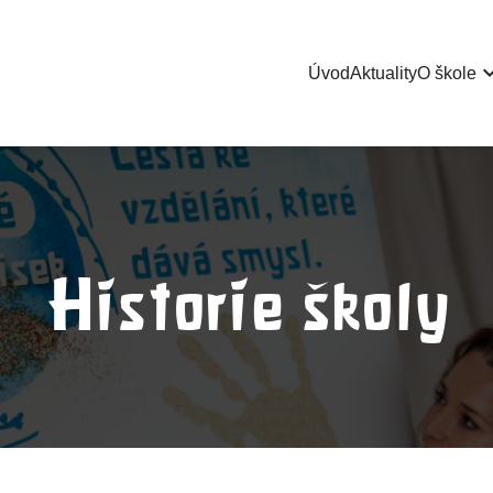
keyboard_ar
Úvod
Aktuality
O škole
Historie školy