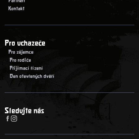
> Partneři
> Kontakt
Pro uchazeče
> Pro zájemce
> Pro rodiče
> Přijímací řízení
> Den otevřených dvěří
Sledujte nás

