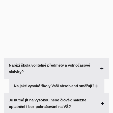
Nabízí škola volitelné předměty a volnočasové 


aktivity?


Volitelná je především specializace od třetího ročníku (technická,
Na jaké vysoké školy Vaši absolventi směřují?
humanitní nebo přírodovědná). Dále uvažujeme o školním
časopisu, pravidelných besedách nad světovými tématy a
Není nějaký převažující směr, absolventi waldorfských lyceí
Je nutné jít na vysokou nebo člověk nalezne 


dramatice.
studují v podstatě na všech typech VŠ. Jsou na
uplatnění i bez pokračování na VŠ?
architektuře, medicíně, farmacii, strojní či stavební fakultě,