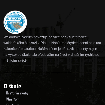
student nesplnil požadavky předmětu a je hodnocen stupněm
čtvrtinová oproti absolventům ostatních škol, v
nedostatečně.
průzkumu z Dánska se objevují podobná čísla.
Waldorfské lyceum navazuje na více než 35 let tradice
waldorfského školství v Písku. Nabízíme čtyřleté denní studium
zakončené maturitou. Naším cílem je připravit studenty nejen
na vysokou školu, ale především na život v dnešním rychle se
měnícím světě.
O škole
> Historie školy
> Náš tým