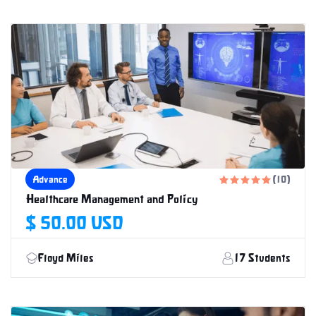
12 Weeks
Advance
(10)





Healthcare Management and Policy
$ 50.00 USD
Floyd Miles
17 Students