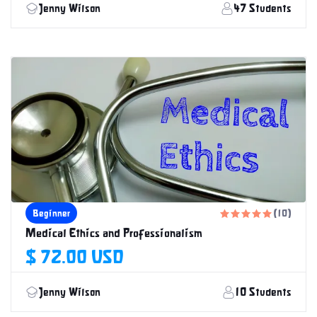
Jenny Wilson
47 Students
10 Weeks
Beginner
(10)





Medical Ethics and Professionalism
$ 72.00 USD
Jenny Wilson
10 Students