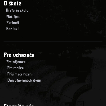
O škole
> Historie školy
> Náš tým
> Partneři
> Kontakt
Pro uchazeče
> Pro zájemce
> Pro rodiče
> Přijímací řízení
> Den otevřených dvěří