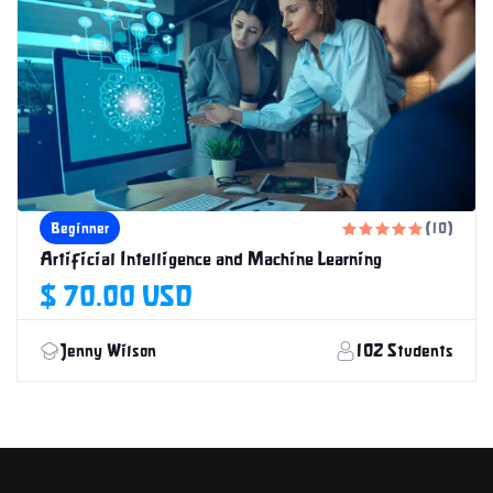
13 Weeks
Beginner
(10)





Artificial Intelligence and Machine Learning
$ 70.00 USD
Jenny Wilson
102 Students