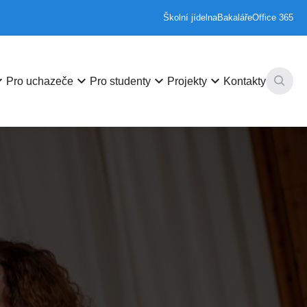
Školní jídelna
Bakaláře
Office 365
row_down
keyboard_arrow_down
keyboard_arrow_down
keyboard_arrow_down
Pro uchazeče
Pro studenty
Projekty
Kontakty