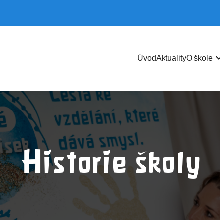
keyboard_ar
Úvod
Aktuality
O škole
Historie školy