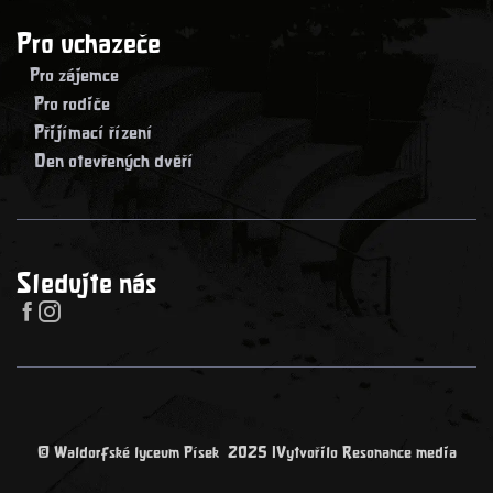
Pro uchazeče
> Pro zájemce
> Pro rodiče
> Přijímací řízení
> Den otevřených dvěří
Sledujte nás


© Waldorfské lyceum Písek 2025 |
Vytvořilo Resonance media