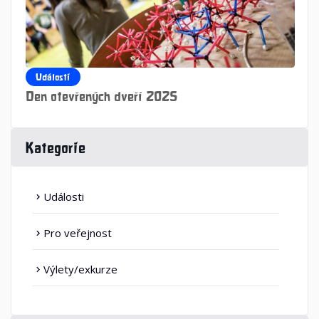
Události
Den otevřených dveří 2025
Kategorie
Události
navigate_next
Pro veřejnost
navigate_next
Výlety/exkurze
navigate_next