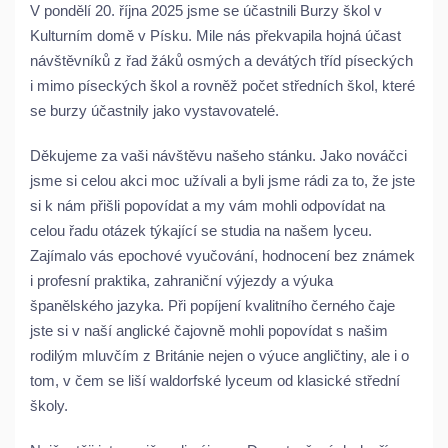
V pondělí 20. října 2025 jsme se účastnili Burzy škol v
Kulturním domě v Písku. Mile nás překvapila hojná účast
návštěvníků z řad žáků osmých a devátých tříd píseckých
i mimo píseckých škol a rovněž počet středních škol, které
se burzy účastnily jako vystavovatelé.
Děkujeme za vaši návštěvu našeho stánku. Jako nováčci
jsme si celou akci moc užívali a byli jsme rádi za to, že jste
si k nám přišli popovídat a my vám mohli odpovídat na
celou řadu otázek týkající se studia na našem lyceu.
Zajímalo vás epochové vyučování, hodnocení bez známek
i profesní praktika, zahraniční výjezdy a výuka
španělského jazyka. Při popíjení kvalitního černého čaje
jste si v naší anglické čajovně mohli popovídat s našim
rodilým mluvčím z Británie nejen o výuce angličtiny, ale i o
tom, v čem se liší waldorfské lyceum od klasické střední
školy.