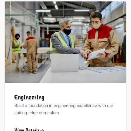
Engineering
Build a foundation in engineering excellence with our
cutting-edge curriculum
View Details
east