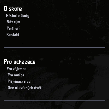
O škole
> Historie školy
> Náš tým
> Partneři
> Kontakt
Pro uchazeče
> Pro zájemce
> Pro rodiče
> Přijímací řízení
> Den otevřených dvěří